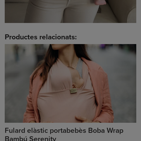
Productes relacionats:
Fulard elàstic portabebès Boba Wrap
Bambú Serenity