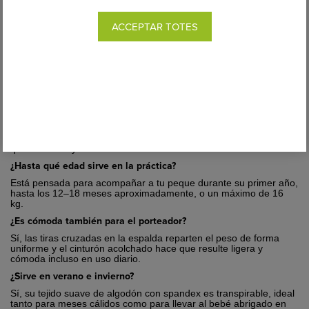
ACCEPTAR TOTES
Preguntas frecuentes sobre la Mochila Portabebé
Boba Bliss
¿Desde qué edad puedo usarla?
Desde recién nacido (3,2 kg), gracias a su diseño ergonómico
que envuelve y sostiene al bebé de forma natural.
¿Hasta qué edad sirve en la práctica?
Está pensada para acompañar a tu peque durante su primer año,
hasta los 12–18 meses aproximadamente, o un máximo de 16
kg.
¿Es cómoda también para el porteador?
Sí, las tiras cruzadas en la espalda reparten el peso de forma
uniforme y el cinturón acolchado hace que resulte ligera y
cómoda incluso en uso diario.
¿Sirve en verano e invierno?
Sí, su tejido suave de algodón con spandex es transpirable, ideal
tanto para meses cálidos como para llevar al bebé abrigado en