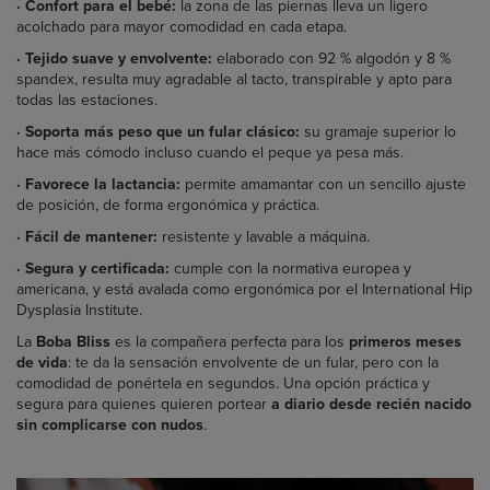
·
Confort para el bebé:
la zona de las piernas lleva un ligero
acolchado para mayor comodidad en cada etapa.
·
Tejido suave y envolvente:
elaborado con 92 % algodón y 8 %
spandex, resulta muy agradable al tacto, transpirable y apto para
todas las estaciones.
·
Soporta más peso que un fular clásico:
su gramaje superior lo
hace más cómodo incluso cuando el peque ya pesa más.
·
Favorece la lactancia:
permite amamantar con un sencillo ajuste
de posición, de forma ergonómica y práctica.
·
Fácil de mantener:
resistente y lavable a máquina.
·
Segura y certificada:
cumple con la normativa europea y
americana, y está avalada como ergonómica por el International Hip
Dysplasia Institute.
La
Boba Bliss
es la compañera perfecta para los
primeros meses
de vida
: te da la sensación envolvente de un fular, pero con la
comodidad de ponértela en segundos. Una opción práctica y
segura para quienes quieren portear
a diario desde recién nacido
sin complicarse con nudos
.