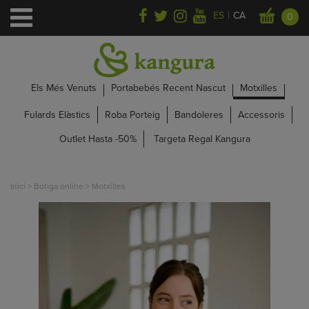
|
ES
CA
0
Els Més Venuts
Portabebés Recent Nascut
Motxilles
Fulards Elàstics
Roba Porteig
Bandoleres
Accessoris
Outlet Hasta -50%
Targeta Regal Kangura
Inici
>
Botiga online
>
Motxilles