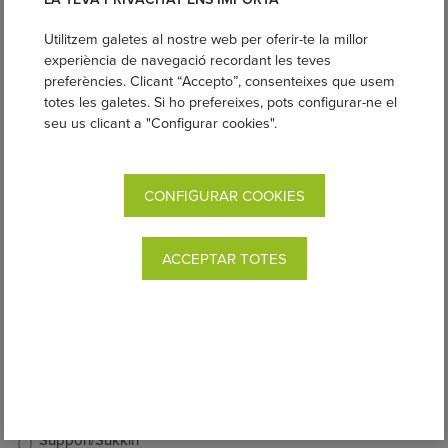
Vens cotxets de passeig?
Utilitzem galetes al nostre web per oferir-te la millor
No
experiència de navegació recordant les teves
preferències. Clicant “Accepto”, consenteixes que usem
Sí
totes les galetes. Si ho prefereixes, pots configurar-ne el
Tens informació específica sobre el porteig i els beneficis dels
seu us clicant a "Configurar cookies".
portanadons ergonòmics?
No
Sí
CONFIGURAR COOKIES
En quins dels nostres productes estàs interessat inicialment?
motxilles Boba
ACCEPTAR TOTES
fulards Boba
fulards Néobulle
fulards Ling Ling d'amour
mei tais
bandoleres
Suppori/Sukkiri