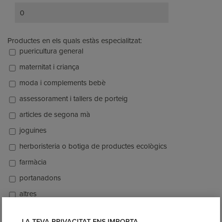
Productes en els quals estàs especialitzat:
puericultura general
maternitat i criança
moda i complements bebè
assessorament i tallers de porteig
articles de segona mà
joguines
herboristeria o botiga de productes ecològics
farmàcia
portanadons
altres
LA TEVA PRIVACITAT ENS IMPORTA