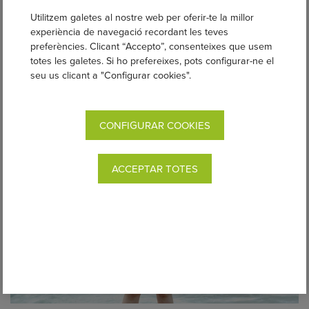
Utilitzem galetes al nostre web per oferir-te la millor
experiència de navegació recordant les teves
preferències. Clicant “Accepto”, consenteixes que usem
Bandolera Portabebè Little Frog
totes les galetes. Si ho prefereixes, pots configurar-ne el
seu us clicant a "Configurar cookies".
Des de 79,00€
COMPRAR
CONFIGURAR COOKIES
ACCEPTAR TOTES