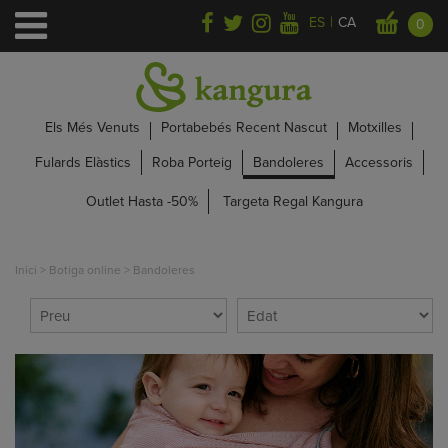
|
ES
CA
0
Els Més Venuts
Portabebés Recent Nascut
Motxilles
Fulards Elàstics
Roba Porteig
Bandoleres
Accessoris
Outlet Hasta -50%
Targeta Regal Kangura
Inici
>
Botiga online
>
Bandoleres