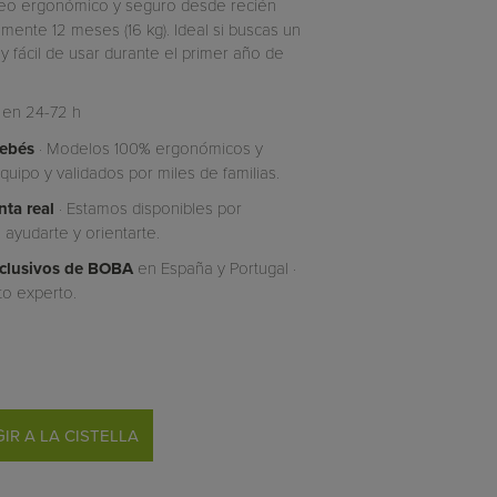
rteo ergonómico y seguro desde recién
mente 12 meses (16 kg). Ideal si buscas un
fácil de usar durante el primer año de
 en 24-72 h
bebés
· Modelos 100% ergonómicos y
uipo y validados por miles de familias.
ta real
· Estamos disponibles por
ayudarte y orientarte.
Exclusivos de BOBA
en España y Portugal ·
to experto.
IR A LA CISTELLA