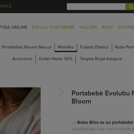
ONALS
TIGA ONLINE
ESCULL PORTABEBÈ
TALLERS
BLOG
DISTRI
Portabebés Recent Nascut
Motxilles
Fulards Elàstics
Roba Port
Accessoris
Outlet Hasta -50%
Targeta Regal Kangura
Portabebè Evolutiu F
Bloom
La
Boba Bliss es un portabebé
suavidad del fular con la practi