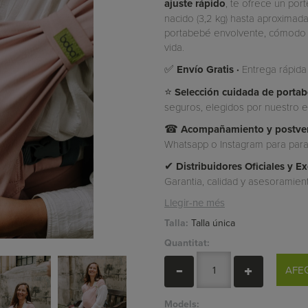
ajuste rápido
, te ofrece un po
nacido (3,2 kg) hasta aproximada
portabebé envolvente, cómodo y 
vida.
✅
Envío Gratis ·
Entrega rápida
⭐
Selección cuidada de porta
seguros, elegidos por nuestro eq
☎
Acompañamiento y postven
Whatsapp o Instagram para para 
✔
Distribuidores Oficiales y 
Garantia, calidad y asesoramien
Llegir-ne més
Talla:
Talla única
Quantitat:
AFEG
Models: