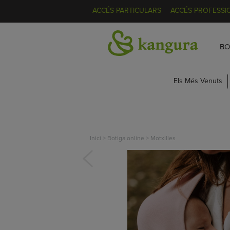
ACCÉS PARTICULARS
ACCÉS PROFESSI
BO
Els Més Venuts
Inici
>
Botiga online
>
Motxilles