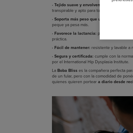
·
Tejido suave y envolvente:
elaborado con 
transpirable y apto para todas las estaciones
·
Soporta más peso que un fular clásico:
su
peque ya pesa más.
·
Favorece la lactancia:
permite amamantar 
práctica.
·
Fácil de mantener:
resistente y lavable a 
·
Segura y certificada:
cumple con la normat
por el International Hip Dysplasia Institute.
La
Boba Bliss
es la compañera perfecta par
de un fular, pero con la comodidad de poné
quienes quieren portear
a diario desde re