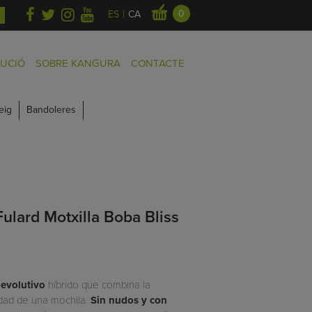
|
0
ES
CA
BUCIÓ
SOBRE KANGURA
CONTACTE
eig
Bandoleres
ulard Motxilla Boba Bliss
 evolutivo
híbrido que combina la
cidad de una mochila.
Sin nudos y con