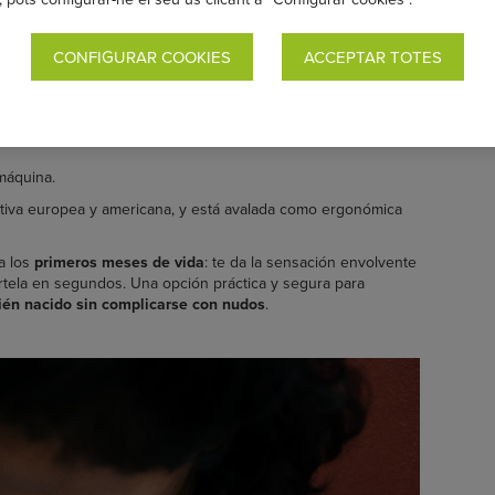
92 % algodón y 8 % spandex, resulta muy agradable al tacto,
.
CONFIGURAR COOKIES
ACCEPTAR TOTES
 gramaje superior lo hace más cómodo incluso cuando el
con un sencillo ajuste de posición, de forma ergonómica y
máquina.
iva europea y americana, y está avalada como ergonómica
a los
primeros meses de vida
: te da la sensación envolvente
rtela en segundos. Una opción práctica y segura para
cién nacido sin complicarse con nudos
.