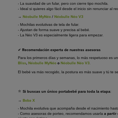
·
La suavidad de un fular, pero con cierre tipo mochila.
·
Ideal si quieres algo fácil desde el inicio sin renunciar al r
→
Néobulle MyNéo
/
Néobulle Néo V3
·
Mochilas evolutivas de tela de fular.
·
Ajustan de forma suave y precisa al bebé.
·
La Néo V3 es especialmente ligera para empezar.
Recomendación experta de nuestras asesoras
✔
Para los primeros días y semanas, lo más respetuoso es un
Bliss
,
Néobulle MyNéo
o
Néobulle Néo V3
.
El bebé va más recogido, la postura es más suave y tú te s
⭐
Si buscas un único portabebé para toda la etapa
:
→
Boba X
·
Mochila evolutiva que acompaña desde el nacimiento hasta
·
a partir
Como asesoras de porteo, recomendamos usarla