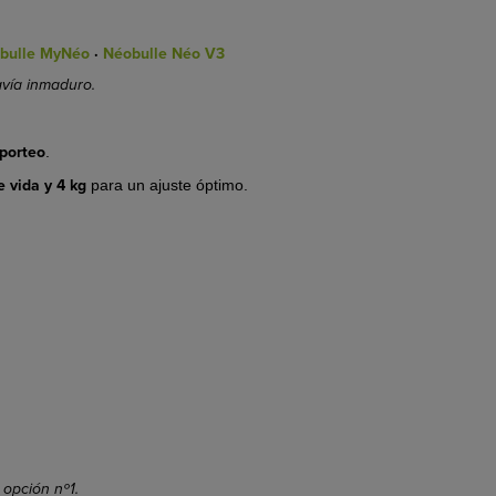
bulle MyNéo
·
Néobulle Néo V3
vía inmaduro.
 porteo
.
e vida y 4 kg
para un ajuste óptimo.
 opción nº1.