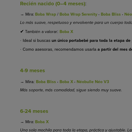
Recién nacido (0–4 meses)
:
→
Mira:
Boba Wrap
/
Boba Wrap Serenity
·
Boba Bliss
·
Néo
Lo más suave, respetuoso y envolvente para un cuerpo toda
✔
:
También a valorar
Boba X
un único portabebé para toda la etapa de
· Ideal si buscas
a partir del mes d
· Como asesoras, recomendamos usarla
4-9 meses
→
Boba Bliss
·
Boba X
·
Néobulle Néo V3
Mira:
Más soporte, más comodidad, sigue siendo muy suave.
6-24 meses
→
Mira:
Boba X
Una sola mochila para toda la etapa, práctica y ajustable. La