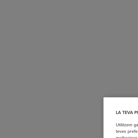
LA TEVA P
Utilitzem g
teves prefe
prefereixes