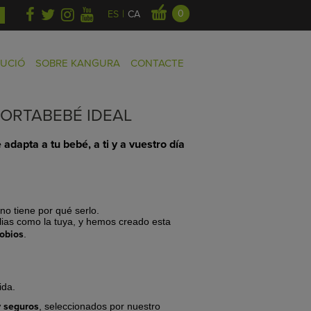
|
0
ES
CA
BUCIÓ
SOBRE KANGURA
CONTACTE
PORTABEBÉ IDEAL
dapta a tu bebé, a ti y a vuestro día
no tiene por qué serlo.
as como la tuya, y hemos creado esta
gobios
.
ida.
 seguros
, seleccionados por nuestro