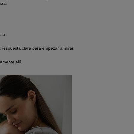
nza.
smo:
na respuesta clara para empezar a mirar.
amente allí.