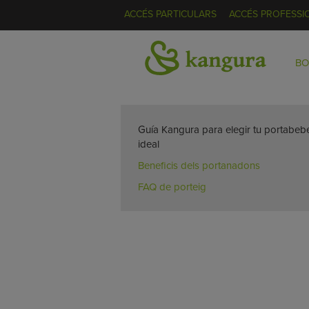
ACCÉS PARTICULARS
ACCÉS PROFESSI
BO
Inici
>
Escull portabebè
Guía Kangura para elegir tu portabeb
ideal
Beneficis dels portanadons
FAQ de porteig