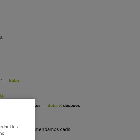
d.
?
Boba
→
de
s
los primeros meses →
Boba X
después
ordant les
ender por qué recomendamos cada
 ho