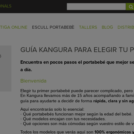
ONALS
TIGA ONLINE
ESCULL PORTABEBÈ
TALLERS
BLOG
DISTRI
GUÍA KANGURA PARA ELEGIR TU 
é
Encuentra en pocos pasos el portabebé que mejor se a
a día.
Bienvenida
Elegir tu primer portabebé puede parecer complicado, pero 
En Kangura llevamos más de 15 años acompañando a famili
rápida, clara y sin a
guía para ayudarte a decidir de forma
Aquí encontrarás solo lo esencial:
· Qué portabebés funcionan mejor según la edad del bebé.
· Qué modelos encajan con tus necesidades.
· Qué opciones son más cómodas según vuestro estilo de v
100% ergonómicos y
Todos los modelos que verás aquí son