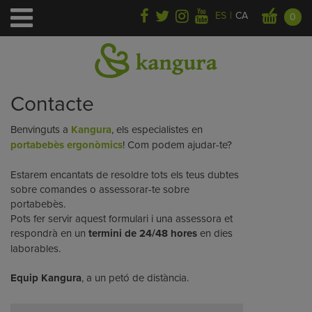
|
ES
CA
0
Inici
>
Contacte
Contacte
Benvinguts a
Kangura
, els especialistes en
portabebès ergonòmics
!
Com podem ajudar-te?
Estarem encantats de
resoldre tots els teus dubtes
sobre comandes o assessorar-te sobre
portabebès.
Pots fer servir aquest formulari i una assessora et
respondrà en un
termini de 24/48 hores
en dies
laborables.
Equip Kangura
, a un petó de distància.