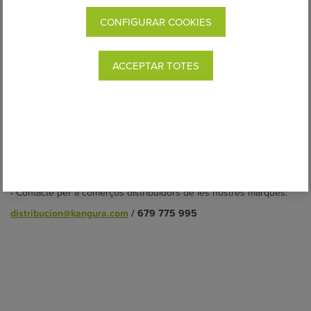
CONFIGURAR COOKIES
KANGURA MAGATZEM I OFICINES
Carrer Torrent d'en Puig, 12B - 08358, Arenys de Munt
ACCEPTAR TOTES
Horari d'atenció: de dilluns a divendres de
9:30 a 13:00h
·
Assessorament en portabebès:
asesoras@kangura.com
/
931 757 540
·
Consultes sobre comandes online:
info@kangura.com
/
931 757 540
·
Contacte per a comerços distribuïdors de les nostres marques:
distribucion@kangura.com
/ 679 775 995