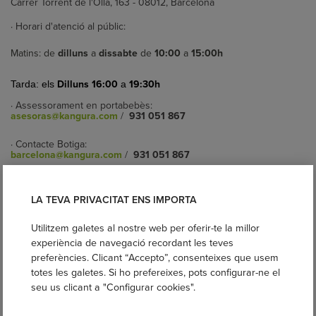
Carrer Torrent de l'Olla, 163 - 08012, Barcelona
· Horari d'atenció al públic:
Matins: de
dilluns
a
dissabte
de
10:00
a
15:00h
Dilluns
16:00
19:30h
Tarda: els
a
· Assessorament en portabebès:
asesoras@kangura.com
/
931 051 867
· Contacte Botiga:
barcelona@kangura.com
/
931 051 867
LA TEVA PRIVACITAT ENS IMPORTA
Utilitzem galetes al nostre web per oferir-te la millor
experiència de navegació recordant les teves
preferències. Clicant “Accepto”, consenteixes que usem
totes les galetes. Si ho prefereixes, pots configurar-ne el
seu us clicant a "Configurar cookies".