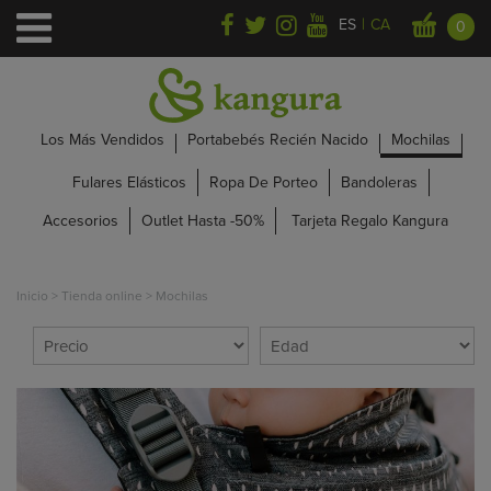
|
ES
CA
0
Los Más Vendidos
Portabebés Recién Nacido
Mochilas
Fulares Elásticos
Ropa De Porteo
Bandoleras
Accesorios
Outlet Hasta -50%
Tarjeta Regalo Kangura
Inicio
>
Tienda online
>
Mochilas