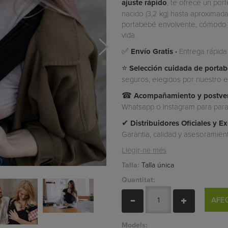
ajuste rápido
, te ofrece un po
nacido (3,2 kg) hasta aproximada
portabebé envolvente, cómodo y 
vida.
✅
Envío Gratis ·
Entrega rápida
⭐
Selección cuidada de porta
seguros, elegidos por nuestro eq
☎
Acompañamiento y postven
Whatsapp o Instagram para para 
✔
Distribuidores Oficiales y 
Garantia, calidad y asesoramien
Llegir-ne més
Talla:
Talla única
Quantitat:
AFEG
Models: