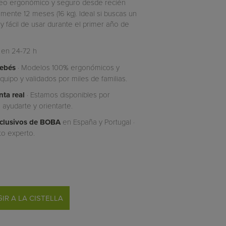
rteo ergonómico y seguro desde recién
mente 12 meses (16 kg). Ideal si buscas un
fácil de usar durante el primer año de
 en 24-72 h
bebés
· Modelos 100% ergonómicos y
uipo y validados por miles de familias.
ta real
· Estamos disponibles por
ayudarte y orientarte.
Exclusivos de BOBA
en España y Portugal ·
to experto.
IR A LA CISTELLA