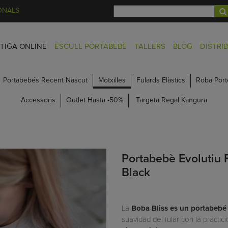
ONALS
TIGA ONLINE
ESCULL PORTABEBÈ
TALLERS
BLOG
DISTRI
Portabebés Recent Nascut
Motxilles
Fulards Elàstics
Roba Port
Accessoris
Outlet Hasta -50%
Targeta Regal Kangura
Portabebè Evolutiu F
Black
La
Boba Bliss es un portabebé
suavidad del fular con la practi