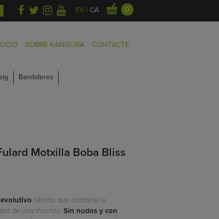
|
0
ES
CA
BUCIÓ
SOBRE KANGURA
CONTACTE
eig
Bandoleres
ulard Motxilla Boba Bliss
 evolutivo
híbrido que combina la
cidad de una mochila.
Sin nudos y con