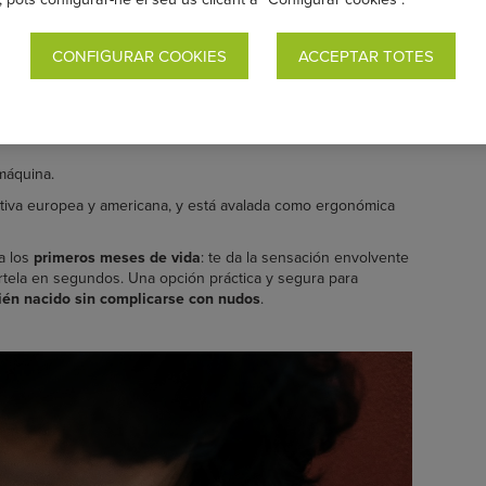
92 % algodón y 8 % spandex, resulta muy agradable al tacto,
.
CONFIGURAR COOKIES
ACCEPTAR TOTES
 gramaje superior lo hace más cómodo incluso cuando el
con un sencillo ajuste de posición, de forma ergonómica y
máquina.
iva europea y americana, y está avalada como ergonómica
a los
primeros meses de vida
: te da la sensación envolvente
rtela en segundos. Una opción práctica y segura para
cién nacido sin complicarse con nudos
.