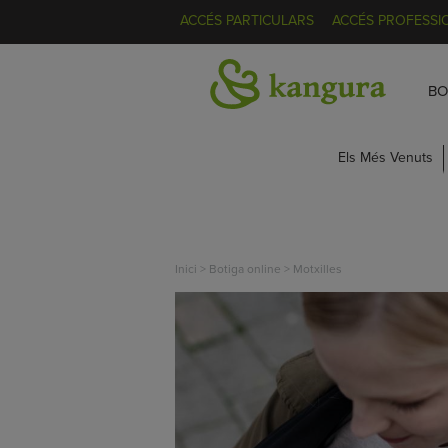
ACCÉS PARTICULARS
ACCÉS PROFESSI
BO
Els Més Venuts
Inici
>
Botiga online
>
Motxilles