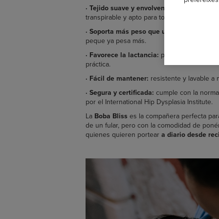
·
Tejido suave y envolvente:
elaborado con 
transpirable y apto para todas las estaciones
·
Soporta más peso que un fular clásico:
su
peque ya pesa más.
·
Favorece la lactancia:
permite amamantar 
práctica.
·
Fácil de mantener:
resistente y lavable a 
·
Segura y certificada:
cumple con la normat
por el International Hip Dysplasia Institute.
La
Boba Bliss
es la compañera perfecta par
de un fular, pero con la comodidad de poné
quienes quieren portear
a diario desde re