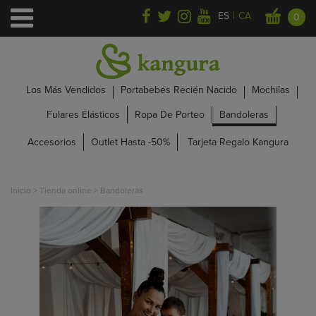
|
ES
CA
0
Los Más Vendidos
Portabebés Recién Nacido
Mochilas
Fulares Elásticos
Ropa De Porteo
Bandoleras
Accesorios
Outlet Hasta -50%
Tarjeta Regalo Kangura
Inicio
>
Tienda online
>
Bandoleras