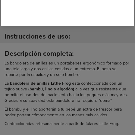
250/260gr/m2 Lino
Fabricante:
Little Frog
Lavable:
a máquina hasta 30º.
Instrucciones de uso:
Descripción completa:
La
bandolera de anillas es un portabebés ergonómico formado por
una tela larga y dos anillas cosidas a un extremo. El peso se
reparte por la espalda y un solo hombro.
La
bandolera de anillas Little Frog
está confeccionada con un
tejido suave
(bambú, lino o algodón)
a la vez que resistente que
permite el uso des del nacimiento hasta los peques más mayores.
Gracias a su suavidad esta bandolera no requiere "doma".
El bambú y el lino aportarán a tu bebé un extra de frescor para
poder portear cómodamente en los meses más cálidos.
Confeccionadas artesanalmente a partir de fulares Little Frog.