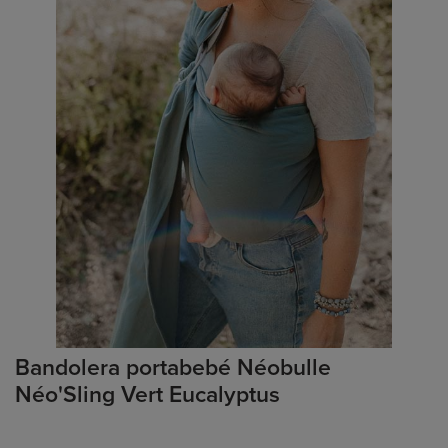
Bandolera portabebé Néobulle
Néo'Sling Vert Eucalyptus