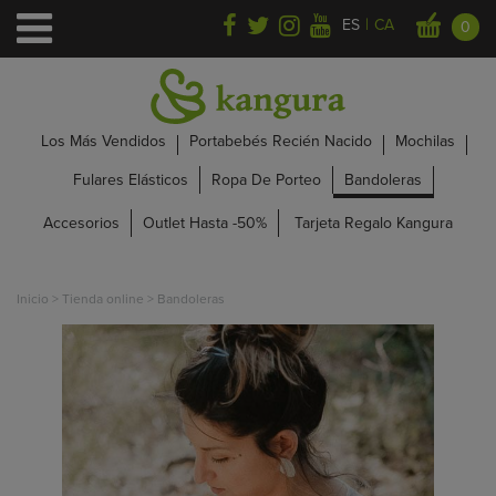
|
ES
CA
0
Los Más Vendidos
Portabebés Recién Nacido
Mochilas
Fulares Elásticos
Ropa De Porteo
Bandoleras
Accesorios
Outlet Hasta -50%
Tarjeta Regalo Kangura
Inicio
>
Tienda online
>
Bandoleras