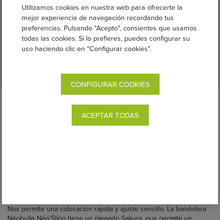
Utilizamos cookies en nuestra web para ofrecerte la
mejor experiencia de navegación recordando tus
preferencias. Pulsando "Acepto", consientes que usamos
todas las cookies. Si lo prefieres, puedes configurar su
uso haciendo clic en "Configurar cookies".
CONFIGURAR COOKIES
Descripción completa:
ACEPTAR TODAS
La
bandolera de anillas es un portabebés ergonómico formado por
una tela larga y dos anillas cosidas a un extremo. El peso se
reparte por la espalda y un solo hombro.
Es muy práctica para
amamantar, para llevar al recién
nacido durante largos períodos de tiempo o para usar ratos cortos
en niños más grandes.
Con la bandolera, podemos ofrecer una posición agradable y
natural al bebé y llevarlo delante, a la cadera o a la espalda.
Nos permite una colocación rápida y ajuste sencillo. La bandolera
Néobulle Néo'Sling tiene un plegado Sakura, que
permite un