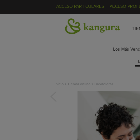
ACCESO PARTICULARES
ACCESO PROF
TIE
Los Más Vend
Inicio
>
Tienda online
>
Bandoleras