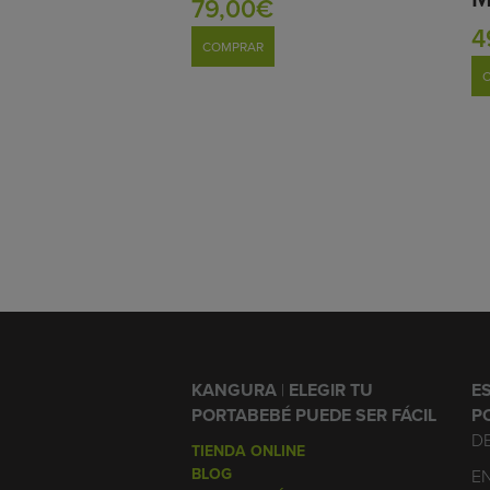
79,00€
4
COMPRAR
KANGURA
|
ELEGIR TU
E
PORTABEBÉ PUEDE SER FÁCIL
P
D
TIENDA ONLINE
BLOG
EN