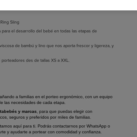
 peque des del nacimiento hasta los 15Kg.
Ring Sling
para el desarrollo del bebé en todas las etapas de
viscosa de bambú y lino que nos aporta frescor y ligereza, y
e porteadores des de tallas XS a XXL.
ñando a familias en el porteo ergonómico, con un equipo
de las necesidades de cada etapa.
rtabebés y marcas
, para que puedas elegir con
s, seguros y preferidos por miles de familias.
tamos aquí para ti. Podrás contactarnos por WhatsApp o
arte y ayudarte a portear con comodidad y confianza.