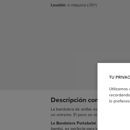
Lavable:
a máquina (-30º)
TU PRIVA
Utilizamos 
recordando 
Descripción completa:
lo prefiere
La
bandolera de anillas es un portabebés er
un extremo. El peso se reparte por la espal
La Bandolera Portabebé Boba Ring Sling
f
bambú, es perfecta para todas las estacion