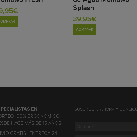
Splash
9,95€
39,95€
COMPRAR
COMPRAR
SPECIALISTAS EN
¡SUSCRÍBETE AHORA Y CONSIG
ORTEO
100% ERGONÓMICO
ESDE HACE MÁS DE 15 AÑOS
VÍO GRATIS | ENTREGA 24–