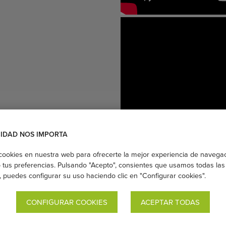
CIDAD NOS IMPORTA
cookies en nuestra web para ofrecerte la mejor experiencia de navega
tus preferencias. Pulsando "Acepto", consientes que usamos todas las 
s, puedes configurar su uso haciendo clic en "Configurar cookies".
gonómico formado por una tela larga y dos anillas cosidas a
da y un solo hombro.
CONFIGURAR COOKIES
ACEPTAR TODAS
abricada con una mezcla única de 48% lino y 52% viscosa de
es. Amorosa para usar desde el primer momento. Ligera,