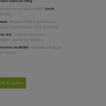
cidos hasta los 15Kg
.
 Añade otro producto y obtén
Envío
leares)
bebés
· Modelos 100% ergonómicos y
uipo y validados por miles de familias.
ta real
· Estamos aquí para ti:
tagram cuando lo necesites.
Exclusivos de BOBA
en España y Portugal ·
to experto.
DIR AL CARRO