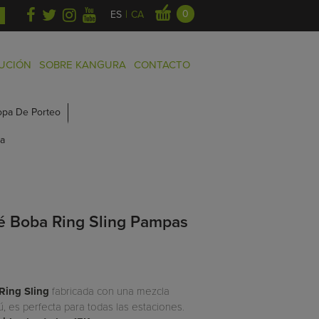
|
0
ES
CA
BUCIÓN
SOBRE KANGURA
CONTACTO
opa De Porteo
a
é Boba Ring Sling Pampas
Ring Sling
fabricada con una mezcla
, es perfecta para todas las estaciones.