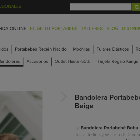
ESIONALES
NDA ONLINE
ELIGE TU PORTABEBÉ
TALLERES
BLOG
DISTRI
idos
Portabebés Recién Nacido
Mochilas
Fulares Elásticos
R
Bandoleras
Accesorios
Outlet Hasta -50%
Tarjeta Regalo Kangur
Bandolera Portabeb
Beige
La
Bandolera Portabebé Boba 
única de lino y viscosa de bambú