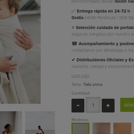
Recomendada desde
recién na
✅
Entrega rápida en 24-72 h
·
Gratis
(+60€ Península | 90€ Ba
⭐
Selección cuidada de porta
seguros, elegidos por nuestro eq
☎
Acompañamiento y postven
contáctanos por Whatsapp o Ins
✔
Distribuidores Oficiales y 
Garantía, calidad y asesoramien
Leer más
Talla:
Talla única
Cantidad:
AÑA
Modelos: