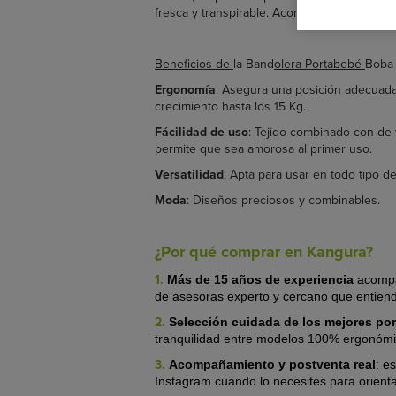
fresca y transpirable. Acompañará a vuestro
Beneficios de
la Band
olera Portabebé
Boba 
Ergonomía
: Asegura una posición adecuada 
crecimiento hasta los 15 Kg.
Fácilidad de uso
: Tejido combinado con de 
permite que sea amorosa al primer uso.
Versatilidad
: Apta para usar en todo tipo d
Moda
: Diseños preciosos y combinables.
¿Por qué comprar en Kangura?
1.
Más de 15 años de experiencia
acompa
de asesoras experto y cercano que entien
2.
Selección cuidada de los mejores po
tranquilidad entre modelos 100% ergonómico
3.
Acompañamiento y postventa real
:
es
Instagram cuando lo necesites para orient