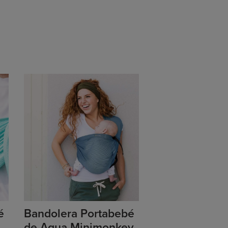
é
Bandolera Portabebé
de Agua Minimonkey