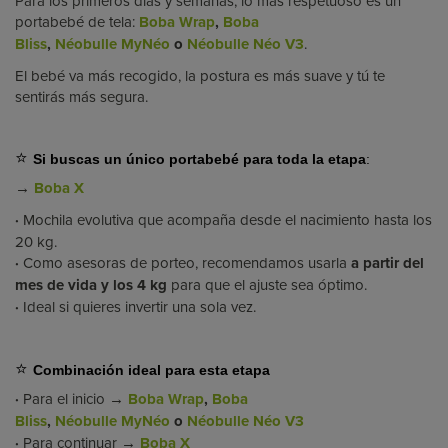
Para los primeros días y semanas, lo más respetuoso es un
portabebé de tela:
Boba Wrap
,
Boba
Bliss
,
Néobulle MyNéo
o
Néobulle Néo V3
.
El bebé va más recogido, la postura es más suave y tú te
sentirás más segura.
⭐
Si buscas un único portabebé para toda la etapa
:
→
Boba X
·
Mochila evolutiva que acompaña desde el nacimiento hasta los
20 kg.
·
Como asesoras de porteo, recomendamos usarla
a partir del
mes de vida y los 4 kg
para que el ajuste sea óptimo.
·
Ideal si quieres invertir una sola vez.
⭐
Combinación ideal para esta etapa
·
Para el inicio
→
Boba Wrap
,
Boba
Bliss
,
Néobulle MyNéo
o
Néobulle Néo V3
·
Para continuar
→
Boba X