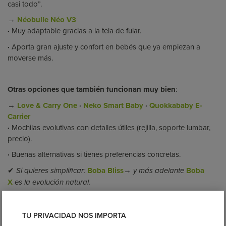
casi todo”.
→
Néobulle Néo V3
·
Muy adaptable gracias a la tela de fular.
·
Aporta gran ajuste y confort en bebés que ya empiezan a
moverse más.
Otras opciones que también funcionan muy bien
:
→
Love & Carry One
·
Neko Smart Baby
·
Quokkababy E-
Carrier
·
Mochilas evolutivas con detalles útiles (rejilla, soporte lumbar,
precio).
·
Buenas alternativas si tienes preferencias concretas.
✔
Boba Bliss
Boba
Si quieres simplificar:
→ y más adelante
X
es la evolución natural.
De 6 a 24 meses
TU PRIVACIDAD NOS IMPORTA