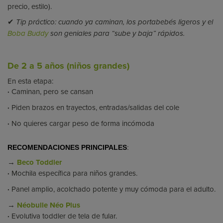
precio, estilo).
✔
Tip práctico: cuando ya caminan, los portabebés ligeros y el
Boba Buddy
son geniales para “sube y baja” rápidos.
De 2 a 5 años (niños grandes)
En esta etapa:
·
Caminan, pero se cansan
·
Piden brazos en trayectos, entradas/salidas del cole
·
No quieres cargar peso de forma incómoda
RECOMENDACIONES PRINCIPALES
:
→
Beco Toddler
·
Mochila específica para niños grandes.
·
Panel amplio, acolchado potente y muy cómoda para el adulto.
→
Néobulle Néo Plus
·
Evolutiva toddler de tela de fular.