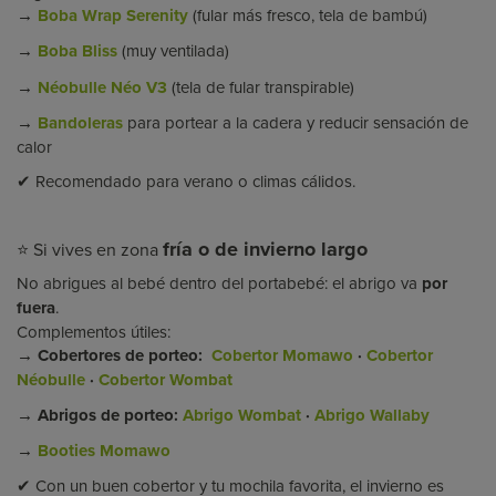
→
Boba Wrap Serenity
(fular más fresco, tela de bambú)
→
Boba Bliss
(muy ventilada)
→
Néobulle Néo V3
(tela de fular transpirable)
→
Bandoleras
para portear a la cadera y reducir sensación de
calor
✔ Recomendado para verano o climas cálidos.
fría o de invierno largo
⭐ Si vives en zona
No abrigues al bebé dentro del portabebé: el abrigo va
por
fuera
.
Complementos útiles:
→ Cobertores de porteo:
Cobertor Momawo
·
Cobertor
Néobulle
·
Cobertor Wombat
→ Abrigos de porteo:
Abrigo Wombat
·
Abrigo Wallaby
→
Booties Momawo
✔ Con un buen cobertor y tu mochila favorita, el invierno es