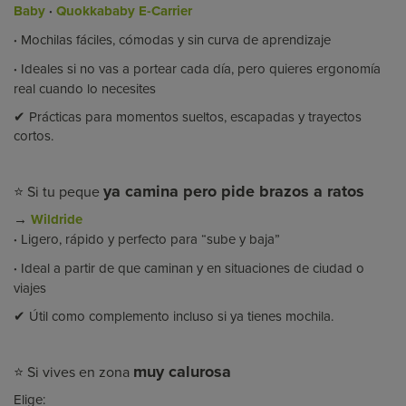
Baby
·
Quokkababy E-Carrier
·
Mochilas fáciles, cómodas y sin curva de aprendizaje
·
Ideales si no vas a portear cada día, pero quieres ergonomía
real cuando lo necesites
✔ Prácticas para momentos sueltos, escapadas y trayectos
cortos.
ya camina pero pide brazos a ratos
⭐ Si tu peque
→
Wildride
·
Ligero, rápido y perfecto para “sube y baja”
·
Ideal a partir de que caminan y en situaciones de ciudad o
viajes
✔ Útil como complemento incluso si ya tienes mochila.
muy calurosa
⭐ Si vives en zona
Elige: