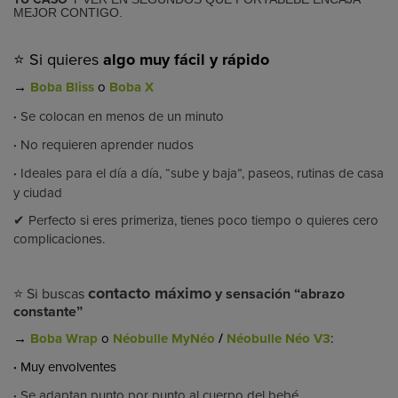
MEJOR CONTIGO.
⭐ Si quieres
algo muy fácil y rápido
→
Boba Bliss
o
Boba X
·
Se colocan en menos de un minuto
·
No requieren aprender nudos
·
Ideales para el día a día, “sube y baja”, paseos, rutinas de casa
y ciudad
✔ Perfecto si eres primeriza, tienes poco tiempo o quieres cero
complicaciones.
contacto máximo
⭐ Si buscas
y sensación “abrazo
constante”
→
Boba Wrap
o
Néobulle MyNéo
/
Néobulle Néo V3
:
·
Muy envolventes
·
Se adaptan punto por punto al cuerpo del bebé