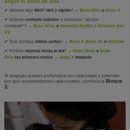
Según tu estilo de vida
✔ Quieres algo
MUY fácil y rápido
?
→
Boba Bliss
o
Boba X
✔ Quieres
contacto máximo
y sensación “abrazo
constante”?
→
Boba Wrap
o
Néobulle MyNéo
/
Néobulle Néo
V3
✔ Solo porteas
ratitos cortos
?
→
Boba X
,
Boba Air
o
Wildride
✔ Porteas
muchas horas al día
?
→
Boba Wrap
o
Boba
Bliss
los primeros meses →
Boba X
después
Si después quieres profundizar en cada etapa y entender
Bloque
por qué recomendamos cada modelo, continúa al
2
.