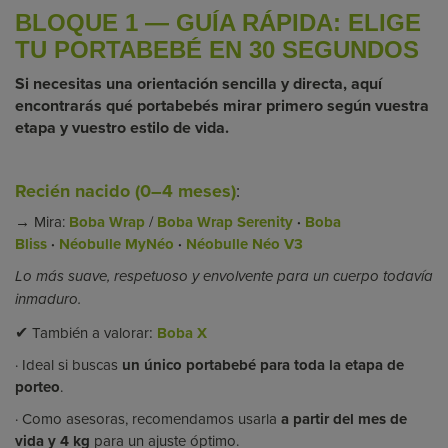
BLOQUE 1 — GUÍA RÁPIDA: ELIGE
TU PORTABEBÉ EN 30 SEGUNDOS
Si necesitas una orientación sencilla y directa, aquí
encontrarás qué portabebés mirar primero según vuestra
etapa y vuestro estilo de vida.
Recién nacido (0–4 meses)
:
→
Mira:
Boba Wrap
/
Boba Wrap Serenity
·
Boba
Bliss
·
Néobulle MyNéo
·
Néobulle Néo V3
Lo más suave, respetuoso y envolvente para un cuerpo todavía
inmaduro.
✔
:
También a valorar
Boba X
· Ideal si buscas
un único portabebé para toda la etapa de
porteo
.
· Como asesoras, recomendamos usarla
a partir del mes de
vida y 4 kg
para un ajuste óptimo.