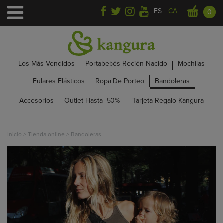
|
ES
CA
0
Los Más Vendidos
Portabebés Recién Nacido
Mochilas
Fulares Elásticos
Ropa De Porteo
Bandoleras
Accesorios
Outlet Hasta -50%
Tarjeta Regalo Kangura
Inicio
>
Tienda online
>
Bandoleras