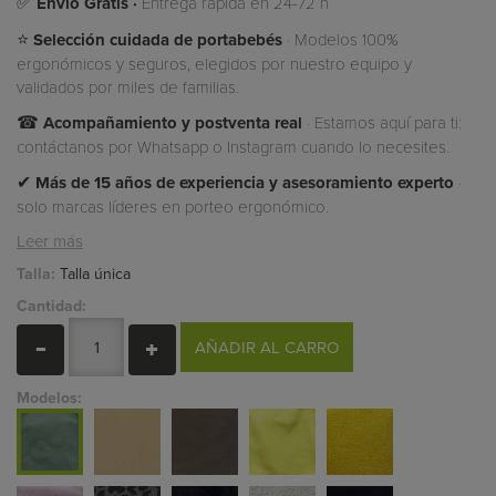
✅
Envío Gratis ·
Entrega rápida en 24-72 h
⭐
Selección cuidada de portabebés
· Modelos 100%
ergonómicos y seguros, elegidos por nuestro equipo y
validados por miles de familias.
☎
Acompañamiento y postventa real
· Estamos aquí para ti:
contáctanos por Whatsapp o Instagram cuando lo necesites.
✔
Más de 15 años de experiencia y asesoramiento experto
·
solo marcas líderes en porteo ergonómico.
Leer más
Talla:
Talla única
Cantidad:
AÑADIR AL CARRO
Modelos: