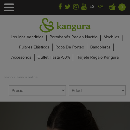
|
ES
CA
0
Los Más Vendidos
Portabebés Recién Nacido
Mochilas
Fulares Elásticos
Ropa De Porteo
Bandoleras
Accesorios
Outlet Hasta -50%
Tarjeta Regalo Kangura
Inicio
>
Tienda online