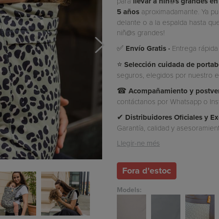
para
llevar a niñ@s grandes en
5 años
aproximadamante. Ya pu
delante o a la espalda hasta que
niñ@s grandes!
✅
Envío Gratis ·
Entrega rápida
⭐
Selección cuidada de porta
seguros, elegidos por nuestro eq
☎
Acompañamiento y postven
contáctanos por Whatsapp o Ins
✔
Distribuidores Oficiales y E
Garantía, calidad y asesoramien
Llegir-ne més
Fora d'estoc
Models: