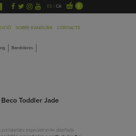
|
0
ES
CA
BUCIÓ
SOBRE KANGURA
CONTACTE
eig
Bandoleres
 Beco Toddler Jade
a portabebés especialmente diseñada