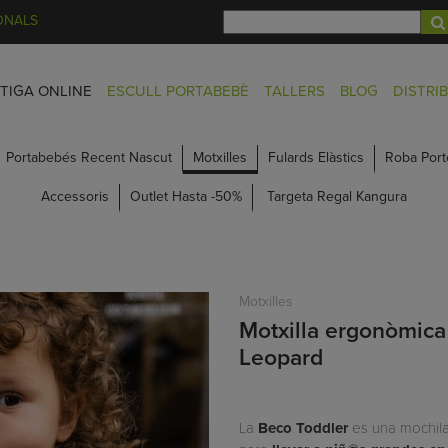
ONALS
TIGA ONLINE
ESCULL PORTABEBÈ
TALLERS
BLOG
DISTRI
Portabebés Recent Nascut
Motxilles
Fulards Elàstics
Roba Port
Accessoris
Outlet Hasta -50%
Targeta Regal Kangura
Motxilles
Motxilla ergonòmica
Leopard
La
Beco Toddler
es una mochil