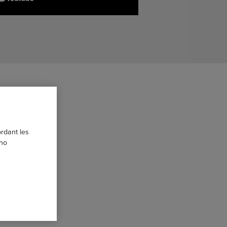
ordant les
 ho