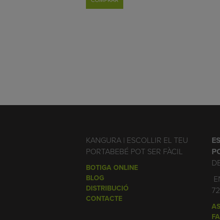
KANGURA | ESCOLLIR EL TEU
E
PORTABEBÉ POT SER FÀCIL
P
D
BOTIGA ONLINE
BLOG
EN
DISTRIBUCIÓ
7
CONTACTE
AS
FA