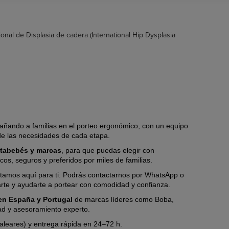
cional de Displasia de cadera (International Hip Dysplasia
ñando a familias en el porteo ergonómico, con un equipo
de las necesidades de cada etapa.
rtabebés y marcas
, para que puedas elegir con
s, seguros y preferidos por miles de familias.
tamos aquí para ti. Podrás contactarnos por WhatsApp o
arte y ayudarte a portear con comodidad y confianza.
s en España y Portugal
de marcas líderes
como Boba,
ad y asesoramiento experto.
Baleares) y entrega rápida en 24–72 h.