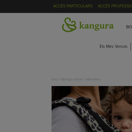
ACCÉS PARTICULARS
ACCÉS PROFESSI
BO
Els Més Venuts
Inici
>
Botiga online
>
Motxilles