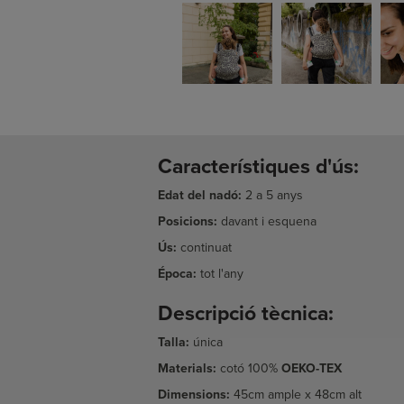
Característiques d'ús:
Edat del nadó:
2 a 5 anys
Posicions:
davant i esquena
Ús:
continuat
Época:
tot l'any
Descripció tècnica:
Talla:
única
Materials:
cotó 100%
OEKO-TEX
Dimensions:
45cm ample x 48cm alt