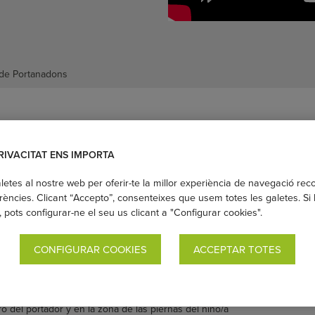
 de Portanadons
formados, fáciles y rápidos de colocar. Distribuyen bien el
ador.
RIVACITAT ENS IMPORTA
nte al bebé delante o a la espalda, hasta los 27kg. De
 ya no es un bebé, esta mochila portabebés es ideal, ya que
aletes al nostre web per oferir-te la millor experiència de navegació rec
a niños grandes en posición ergonómica
.
rències. Clicant “Accepto”, consenteixes que usem totes les galetes. Si
, pots configurar-ne el seu us clicant a "Configurar cookies".
de alto
años
CONFIGURAR COOKIES
ACCEPTAR TOTES
EX
rón
 del portador y en la zona de las piernas del niño/a