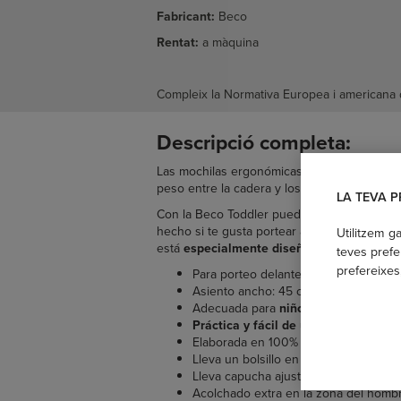
Fabricant:
Beco
Rentat:
a màquina
Compleix la Normativa Europea i americana
Descripció completa:
Las mochilas ergonómicas son portabebés pre
peso entre la cadera y los hombros del port
LA TEVA P
Con la Beco Toddler puedes llevar cómodame
hecho si te gusta portear a tu hijo y ahora
Utilitzem g
está
especialmente diseñada para llevar 
teves prefe
prefereixes
Para porteo delante y a la espalda
Asiento ancho: 45 cm ancho y 48 cm 
Adecuada para
niños/as de 2,5 a 5 
Práctica y fácil de usar
Elaborada en 100% algodón
OEKO-T
Lleva un bolsillo en la zona del cintu
Lleva capucha ajustable y extraíble
Acolchado extra en la zona del hombro