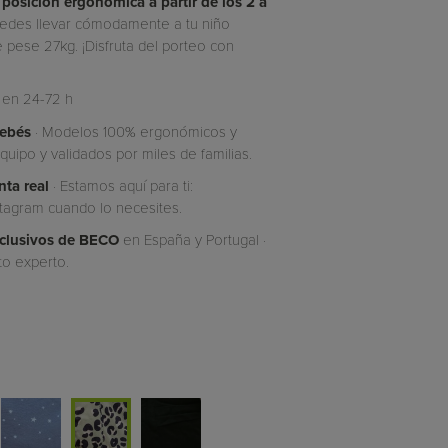
 posición ergonómica a partir de los 2 a
edes llevar cómodamente a tu niño
 pese 27kg. ¡Disfruta del porteo con
 en 24-72 h
bebés
· Modelos 100% ergonómicos y
uipo y validados por miles de familias.
ta real
· Estamos aquí para ti:
tagram cuando lo necesites.
xclusivos de
BECO
en España y Portugal ·
to experto.