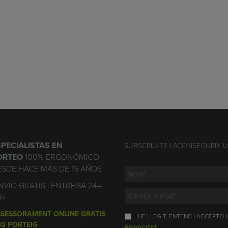
SPECIALISTAS EN
SUBSCRIU-TE I ACONSEGUEIX 
ORTEO
100% ERGONÓMICO
ESDE HACE MÁS DE 15 AÑOS
VÍO GRATIS | ENTREGA 24–
2H
SESSORAMENT ONLINE GRATIS
HE LLEGIT, ENTENC I ACCEPTO
Q PORTEIG
PRIVACITAT