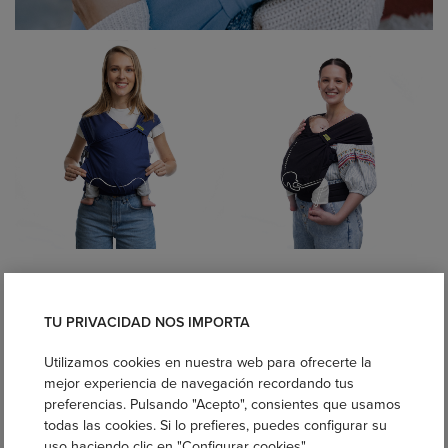
Preguntas frecuentes sobre la Mochila Portabebé
Boba Bliss
TU PRIVACIDAD NOS IMPORTA
¿Desde qué edad puedo usarla?
Utilizamos cookies en nuestra web para ofrecerte la
Desde recién nacido (3,2 kg), gracias a su diseño ergonómico
mejor experiencia de navegación recordando tus
que envuelve y sostiene al bebé de forma natural.
preferencias. Pulsando "Acepto", consientes que usamos
¿Hasta qué edad sirve en la práctica?
todas las cookies. Si lo prefieres, puedes configurar su
Está pensada para acompañar a tu peque durante su primer año,
uso haciendo clic en "Configurar cookies".