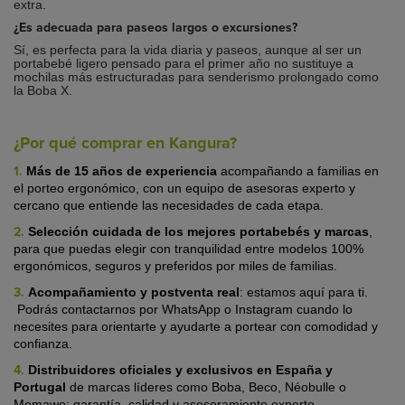
extra.
¿Es adecuada para paseos largos o excursiones?
Sí, es perfecta para la vida diaria y paseos, aunque al ser un
portabebé ligero pensado para el primer año no sustituye a
mochilas más estructuradas para senderismo prolongado como
la Boba X.
¿Por qué comprar en Kangura?
1.
Más de 15 años de experiencia
acompañando a familias en
el porteo ergonómico, con un equipo de asesoras experto y
cercano que entiende las necesidades de cada etapa.
2.
Selección cuidada de los mejores portabebés y marcas
,
para que puedas elegir con tranquilidad entre modelos 100%
ergonómicos, seguros y preferidos por miles de familias.
3.
Acompañamiento y postventa real
:
estamos aquí para ti.
Podrás contactarnos por WhatsApp o Instagram cuando lo
necesites para orientarte y ayudarte a portear con comodidad y
confianza.
4.
Distribuidores oficiales y exclusivos en España y
Portugal
de marcas líderes
como Boba, Beco, Néobulle o
Momawo: garantía, calidad y asesoramiento experto.