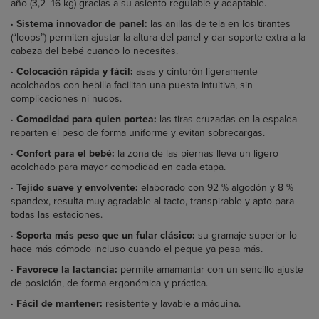
año (3,2–16 kg) gracias a su asiento regulable y adaptable.
·
Sistema innovador de panel:
las anillas de tela en los tirantes
(“loops”) permiten ajustar la altura del panel y dar soporte extra a la
cabeza del bebé cuando lo necesites.
·
Colocación rápida y fácil:
asas y cinturón ligeramente
acolchados con hebilla facilitan una puesta intuitiva, sin
complicaciones ni nudos.
·
Comodidad para quien portea:
las tiras cruzadas en la espalda
reparten el peso de forma uniforme y evitan sobrecargas.
·
Confort para el bebé:
la zona de las piernas lleva un ligero
acolchado para mayor comodidad en cada etapa.
·
Tejido suave y envolvente:
elaborado con 92 % algodón y 8 %
spandex, resulta muy agradable al tacto, transpirable y apto para
todas las estaciones.
·
Soporta más peso que un fular clásico:
su gramaje superior lo
hace más cómodo incluso cuando el peque ya pesa más.
·
Favorece la lactancia:
permite amamantar con un sencillo ajuste
de posición, de forma ergonómica y práctica.
·
Fácil de mantener:
resistente y lavable a máquina.