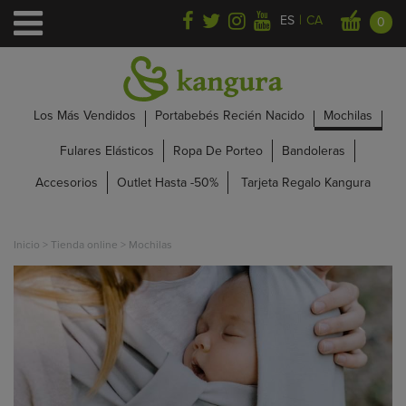
|
ES
CA
0
Los Más Vendidos
Portabebés Recién Nacido
Mochilas
Fulares Elásticos
Ropa De Porteo
Bandoleras
Accesorios
Outlet Hasta -50%
Tarjeta Regalo Kangura
Inicio
>
Tienda online
>
Mochilas