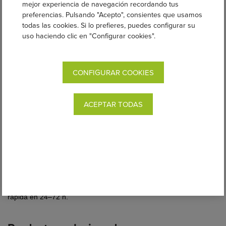
mejor experiencia de navegación recordando tus
preferencias. Pulsando "Acepto", consientes que usamos
todas las cookies. Si lo prefieres, puedes configurar su
¿Por qué comprar en Kangura?
uso haciendo clic en "Configurar cookies".
1.
Más de 15 años de experiencia
acompañando a familias en
el porteo ergonómico, con un equipo de asesoras experto y
cercano que entiende las necesidades de cada etapa.
CONFIGURAR COOKIES
2.
Selección cuidada de los mejores portabebés y marcas
,
para que puedas elegir con tranquilidad entre modelos 100%
ergonómicos, seguros y preferidos por miles de familias.
ACEPTAR TODAS
3.
Acompañamiento y postventa real
:
estamos aquí para ti.
Podrás contactarnos por WhatsApp o Instagram cuando lo
necesites para orientarte y ayudarte a portear con comodidad y
confianza.
4.
Distribuidores oficiales y exclusivos en España y
Portugal
de marcas líderes
como Boba, Beco, Néobulle o
Momawo: garantía, calidad y asesoramiento experto.
5.
Envío Gratis
a partir de 60 € (90 € en Baleares) y entrega
rápida en 24–72 h.