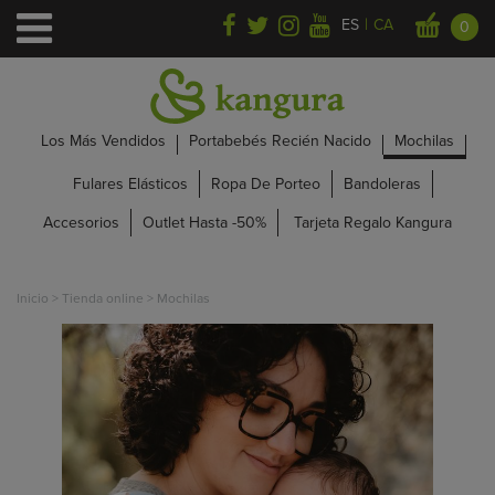
|
ES
CA
0
Los Más Vendidos
Portabebés Recién Nacido
Mochilas
Fulares Elásticos
Ropa De Porteo
Bandoleras
Accesorios
Outlet Hasta -50%
Tarjeta Regalo Kangura
Inicio
>
Tienda online
>
Mochilas