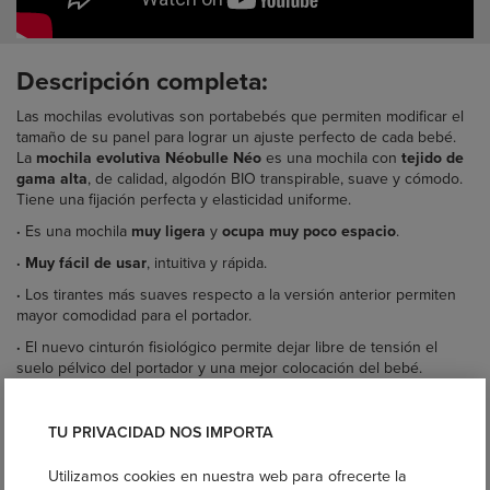
Descripción completa:
Las mochilas evolutivas son portabebés que permiten modificar el
tamaño de su panel para lograr un ajuste perfecto de cada bebé.
La
mochila evolutiva Néobulle Néo
es una mochila con
tejido de
gama alta
, de
calidad, algodón BIO transpirable, suave y cómodo.
Tiene una fijación perfecta y elasticidad uniforme.
·
Es una mochila
muy ligera
y
ocupa muy poco espacio
.
· Muy fácil de usar
, intuitiva y rápida.
·
Los tirantes más suaves respecto a la versión anterior permiten
mayor comodidad para el portador.
·
El nuevo cinturón fisiológico permite dejar libre de tensión el
suelo pélvico del portador y una mejor colocación del bebé.
·
Se puede usar
desde el nacimiento hasta los 24 meses
aproximadamente.
TU PRIVACIDAD NOS IMPORTA
·
Diseñado y fabricado en Europa.
Utilizamos cookies en nuestra web para ofrecerte la
·
Cumple la Normativa Europea de Portabebés