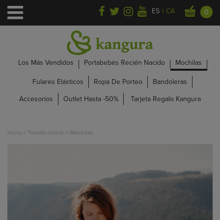
|
ES
CA
0
Los Más Vendidos
Portabebés Recién Nacido
Mochilas
Fulares Elásticos
Ropa De Porteo
Bandoleras
Accesorios
Outlet Hasta -50%
Tarjeta Regalo Kangura
Inicio
>
Tienda online
>
Mochilas