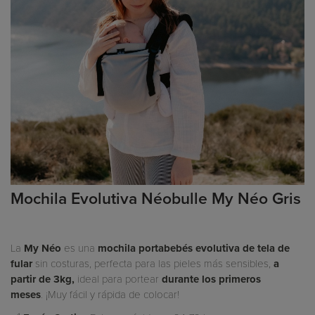
Mochila Evolutiva Néobulle My Néo Gris
La
My Néo
es una
mochila portabebés evolutiva de tela de
fular
sin costuras, perfecta para las pieles más sensibles,
a
partir de 3kg,
ideal para portear
durante los primeros
meses
.
¡Muy fácil y rápida de colocar!