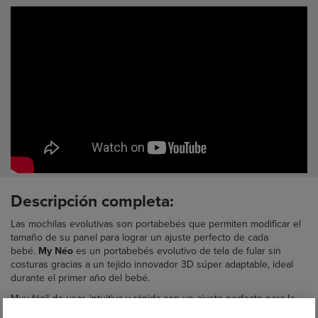
Descripción completa:
Las mochilas evolutivas son portabebés que permiten modificar el
tamaño de su panel para lograr un ajuste perfecto de cada
bebé.
My Néo
es un portabebés evolutivo de tela de fular sin
costuras gracias a un tejido innovador 3D súper adaptable, ideal
durante el primer año del bebé.
Muy fácil de usar, intuitiva y rápida con un ajuste perfecto para la
ergonomia del bebé.