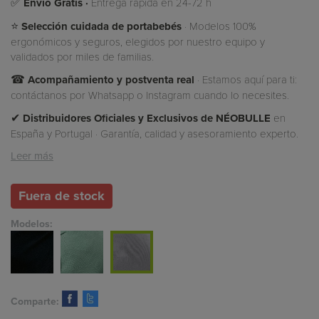
✅
Envío Gratis ·
Entrega rápida en 24-72 h
⭐
Selección cuidada de portabebés
· Modelos 100%
ergonómicos y seguros, elegidos por nuestro equipo y
validados por miles de familias.
☎
Acompañamiento y postventa real
· Estamos aquí para ti:
contáctanos por Whatsapp o Instagram cuando lo necesites.
✔
Distribuidores Oficiales y Exclusivos de NÉOBULLE
en
España y Portugal · Garantía, calidad y asesoramiento experto.
Leer más
Fuera de stock
Modelos:
Comparte: