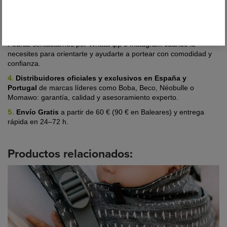
2.
Selección cuidada de los mejores portabebés y marcas
,
para que puedas elegir con tranquilidad entre modelos 100%
ergonómicos, seguros y preferidos por miles de familias.
3.
Acompañamiento y postventa real
:
estamos aquí para ti.
Podrás contactarnos por WhatsApp o Instagram cuando lo
necesites para orientarte y ayudarte a portear con comodidad y
confianza.
4.
Distribuidores oficiales y exclusivos en España y
Portugal
de marcas líderes
como Boba, Beco, Néobulle o
Momawo: garantía, calidad y asesoramiento experto.
5.
Envío Gratis
a partir de 60 € (90 € en Baleares) y entrega
rápida en 24–72 h.
Productos relacionados: