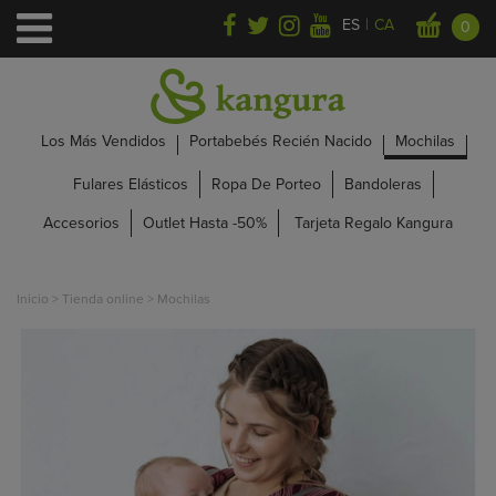
|
ES
CA
0
Los Más Vendidos
Portabebés Recién Nacido
Mochilas
Fulares Elásticos
Ropa De Porteo
Bandoleras
Accesorios
Outlet Hasta -50%
Tarjeta Regalo Kangura
Inicio
>
Tienda online
>
Mochilas