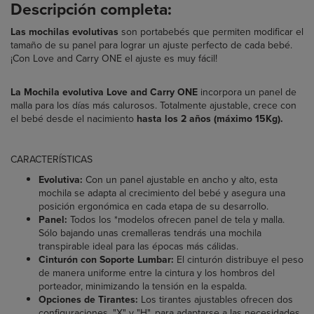
Descripción completa:
Las mochilas evolutivas
son portabebés que permiten modificar el
tamaño de su panel para lograr un ajuste perfecto de cada bebé.
¡Con Love and Carry ONE el ajuste es muy fácil!
La Mochila evolutiva Love and Carry ONE
incorpora un panel de
malla para los días más calurosos. Totalmente ajustable, crece con
el bebé desde el nacimiento
hasta los 2 años (máximo 15Kg).
CARACTERÍSTICAS
Evolutiva:
Con un panel ajustable en ancho y alto, esta
mochila se adapta al crecimiento del bebé y asegura una
posición ergonómica en cada etapa de su desarrollo.
Panel:
Todos los *modelos ofrecen panel de tela y malla.
Sólo bajando unas cremalleras tendrás una mochila
transpirable ideal para las épocas más cálidas.
Cinturón con Soporte Lumbar:
El cinturón distribuye el peso
de manera uniforme entre la cintura y los hombros del
porteador, minimizando la tensión en la espalda.
Opciones de Tirantes:
Los tirantes ajustables ofrecen dos
configuraciones, "X" y "H", para adaptarse a las necesidades