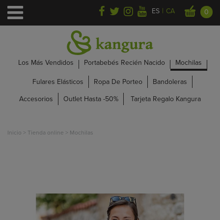
|
ES
CA
0
Los Más Vendidos
Portabebés Recién Nacido
Mochilas
Fulares Elásticos
Ropa De Porteo
Bandoleras
Accesorios
Outlet Hasta -50%
Tarjeta Regalo Kangura
Inicio
>
Tienda online
>
Mochilas