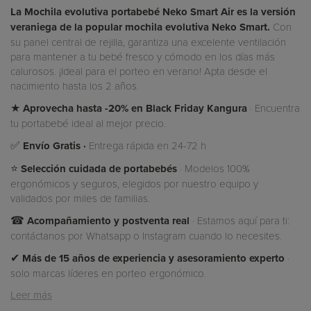
La
Mochila evolutiva portabebé Neko Smart Air
es la versión
veraniega de la popular mochila evolutiva Neko Smart.
Con
su panel central de rejilla, garantiza una excelente ventilación
para mantener a tu bebé fresco y cómodo en los días más
calurosos. ¡Ideal para el porteo en verano! Apta desde el
nacimiento hasta los 2 años.
★
Aprovecha hasta -20% en Black Friday
Kangura
· Encuentra
tu portabebé ideal al mejor precio.
✅
Envío Gratis ·
Entrega rápida en 24-72 h
⭐
Selección cuidada de portabebés
· Modelos 100%
ergonómicos y seguros, elegidos por nuestro equipo y
validados por miles de familias.
☎
Acompañamiento y postventa real
· Estamos aquí para ti:
contáctanos por Whatsapp o Instagram cuando lo necesites.
✔
Más de 15 años de experiencia y asesoramiento experto
·
solo marcas líderes en porteo ergonómico.
Leer más