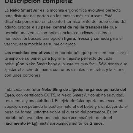
Descripción completa:
La
Neko Smart Air
es la mochila ergonómica evolutiva perfecta
para disfrutar del porteo en los meses más calurosos. Está
diseñada pensando en el confort térmico tanto del bebé como del
adulto, gracias a su
panel central de rejilla transpirable
que
permite una ventilación óptima incluso en climas cálidos o
húmedos. Si buscas una opción
ligera, fresca y cómoda
para el
verano, esta mochila es tu mejor aliada.
Las mochilas evolutivas
son portabebés que permiten modificar el
tamaño de su panel para lograr un ajuste perfecto de cada
bebé.
¡Con Neko Smart baby el ajuste es muy fácil! Sólo tienes que
ajustar el ancho del panel con unos simples
corchetes y la
altura,
con unos cordones.
Fabricada con
fular Neko Sling de algodón orgánico peinado del
Egeo
, con certificado GOTS, la Neko Smart Air combina suavidad,
resistencia y adaptabilidad. El tejido de fular aporta una excelente
sujeción, respetando la postura natural del bebé y distribuyendo el
peso de forma uniforme sobre el cuerpo del porteador. Es un
portabebés evolutivo pensado para acompañarte desde el
nacimiento (4 kg)
hasta aproximadamente los
2 años.