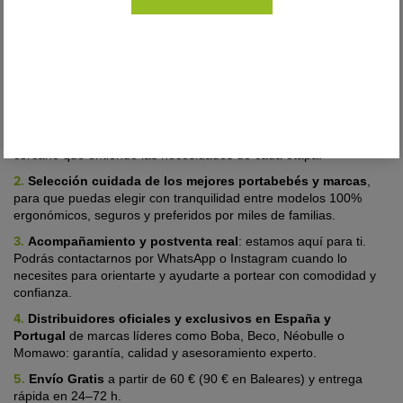
Incluye protectores de tirantes a juego
para mayor higiene y
protección.
¿Por qué comprar en Kangura?
1.
Más de 15 años de experiencia
acompañando a familias en
el porteo ergonómico, con un equipo de asesoras experto y
cercano que entiende las necesidades de cada etapa.
2.
Selección cuidada de los mejores portabebés y marcas
,
para que puedas elegir con tranquilidad entre modelos 100%
ergonómicos, seguros y preferidos por miles de familias.
3.
Acompañamiento y postventa real
:
estamos aquí para ti.
Podrás contactarnos por WhatsApp o Instagram cuando lo
necesites para orientarte y ayudarte a portear con comodidad y
confianza.
4.
Distribuidores oficiales y exclusivos en España y
Portugal
de marcas líderes
como Boba, Beco, Néobulle o
Momawo: garantía, calidad y asesoramiento experto.
5.
Envío Gratis
a partir de 60 € (90 € en Baleares) y entrega
rápida en 24–72 h.