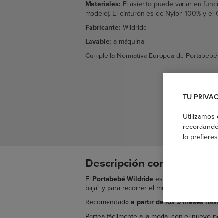
Materiales:
El asiento puede variar en fun
modelo). El cinturón es de Nylon 100% y e
Fabricante:
Wildride
Lavable:
a máquina
Cumple la Normativa Europea de Portabebé
TU PRIVA
Utilizamos 
recordando 
lo prefiere
Descripción completa:
El
Portabebé Wildride
es un portabebés liger
baja" y para recorrer el mundo junto a tu p
Recomendado
a partir de los 9 meses has
Portea fácilmente a la moda, con el nuevo p