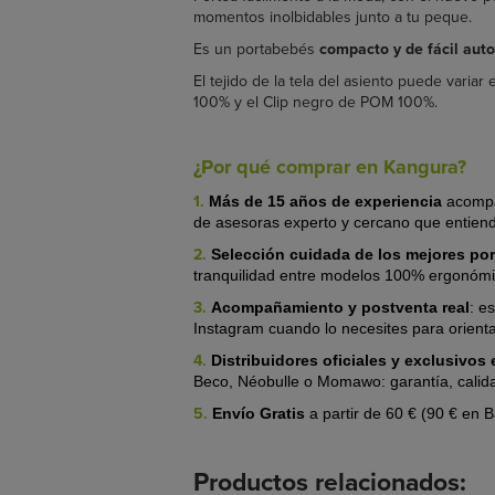
momentos inolbidables junto a tu peque.
Es un portabebés
compacto y de fácil aut
El tejido de la tela del asiento puede varia
100% y el Clip negro de POM 100%.
¿Por qué comprar en Kangura?
1.
Más de 15 años de experiencia
acompa
de asesoras experto y cercano que entien
2.
Selección cuidada de los mejores po
tranquilidad entre modelos 100% ergonómico
3.
Acompañamiento y postventa real
:
es
Instagram cuando lo necesites para orient
4.
Distribuidores oficiales y exclusivo
Beco, Néobulle o Momawo: garantía, calid
5.
Envío Gratis
a partir de 60 € (90 € en 
Productos relacionados: