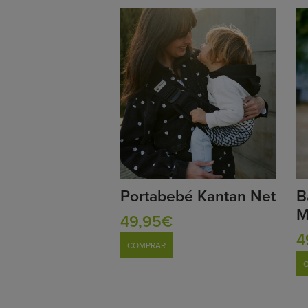
Portabebé Kantan Net
B
M
49,95€
4
COMPRAR