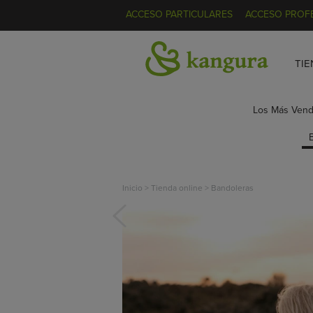
ACCESO PARTICULARES
ACCESO PROF
TIE
Los Más Vend
Inicio
>
Tienda online
>
Bandoleras