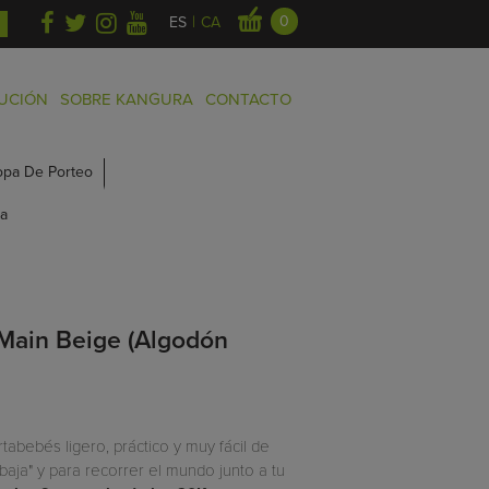
|
0
ES
CA
BUCIÓN
SOBRE KANGURA
CONTACTO
opa De Porteo
a
Main Beige (Algodón
tabebés ligero, práctico y muy fácil de
-baja" y para recorrer el mundo junto a tu