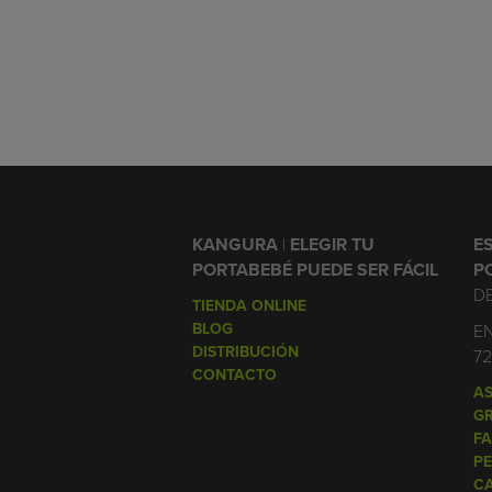
KANGURA
|
ELEGIR TU
E
PORTABEBÉ PUEDE SER FÁCIL
P
D
TIENDA ONLINE
BLOG
EN
DISTRIBUCIÓN
7
CONTACTO
A
G
F
PE
C