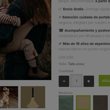
peque. Recomendado
a partir
✅
Envío Gratis ·
Entrega rápida
⭐
Selección cuidada de porta
seguros, elegidos por nuestro eq
☎
Acompañamiento y postven
contáctanos por Whatsapp o Ins
✔
Más de 15 años de experien
marcas líderes en porteo ergon
Leer más
Talla:
Talla única
Cantidad:
AÑA
Modelos: