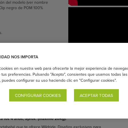
ción del modelo (ver nombre
l Clip negro de POM 100%
s.
CIDAD NOS IMPORTA
cookies en nuestra web para ofrecerte la mejor experiencia de navega
tus preferencias. Pulsando "Acepto", consientes que usamos todas las 
s, puedes configurar su uso haciendo clic en "Configurar cookies".
CONFIGURAR COOKIES
ACEPTAR TODAS
o, práctico y muy fácil de utilizar. Ideal para épocas "sube-
eque.
ta los 4 años, aprox. (máximo 20Kg).
ortabebé que te ofrece Wildride. Diseños exclusivos para