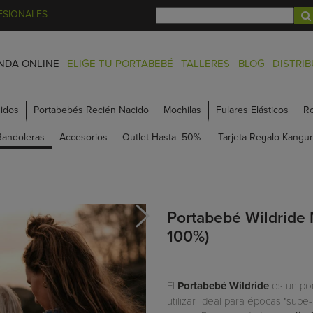
ESIONALES
NDA ONLINE
ELIGE TU PORTABEBÉ
TALLERES
BLOG
DISTRI
idos
Portabebés Recién Nacido
Mochilas
Fulares Elásticos
R
Bandoleras
Accesorios
Outlet Hasta -50%
Tarjeta Regalo Kangur
Portabebé Wildride 
100%)
El
Portabebé Wildride
es un por
utilizar. Ideal para épocas "sube