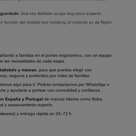
oguardado
. Una vez doblado ocupa muy poco espacio.
r en función del modelo (ver nombre)
,
el cinturón es de Nylon
ñando a familias en el porteo ergonómico, con un equipo
de las necesidades de cada etapa.
rtabebés y marcas
, para que puedas elegir con
s, seguros y preferidos por miles de familias.
tamos aquí para ti. Podrás contactarnos por WhatsApp o
arte y ayudarte a portear con comodidad y confianza.
s en España y Portugal
de marcas líderes
como Boba,
ad y asesoramiento experto.
Baleares) y entrega rápida en 24–72 h.