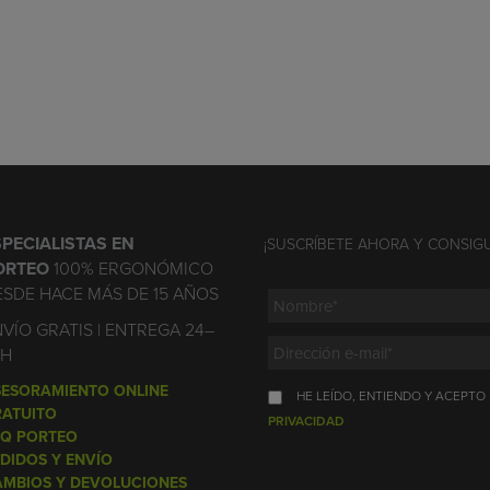
SPECIALISTAS EN
¡SUSCRÍBETE AHORA Y CONSIG
ORTEO
100% ERGONÓMICO
ESDE HACE MÁS DE 15 AÑOS
VÍO GRATIS | ENTREGA 24–
2H
SESORAMIENTO ONLINE
HE LEÍDO, ENTIENDO Y ACEPTO
RATUITO
PRIVACIDAD
AQ PORTEO
DIDOS Y ENVÍO
AMBIOS Y DEVOLUCIONES