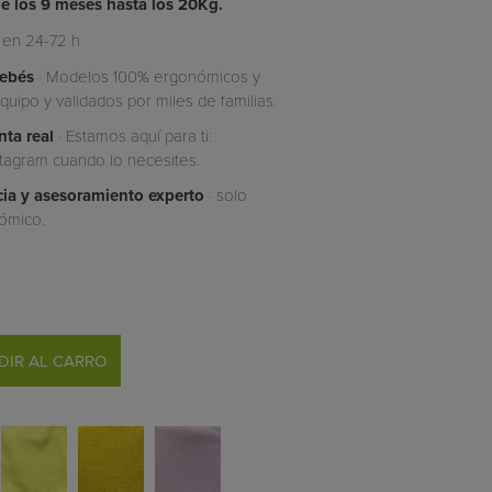
 de los 9 meses hasta los 20Kg.
 en 24-72 h
bebés
· Modelos 100% ergonómicos y
uipo y validados por miles de familias.
ta real
· Estamos aquí para ti:
tagram cuando lo necesites.
cia y asesoramiento experto
· solo
ómico.
DIR AL CARRO