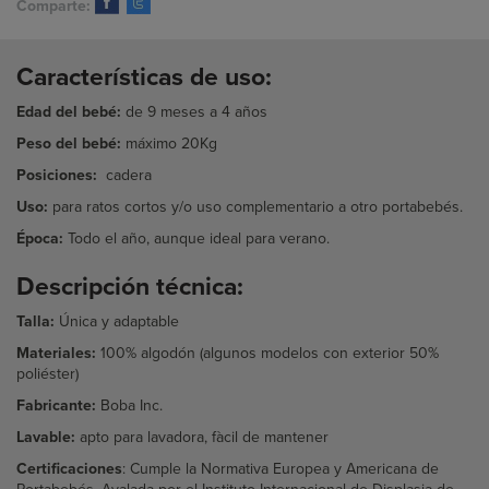
Comparte:
Características de uso:
Edad del bebé:
de 9 meses a 4 años
Peso del bebé:
máximo 20Kg
Posiciones:
cadera
Uso:
para ratos cortos y/o uso complementario a otro portabebés.
Época:
Todo el año, aunque ideal para verano.
Descripción técnica:
Talla:
Única y adaptable
M
ateri
ales:
100% algodón (algunos modelos con exterior 50%
poliéster)
Fabricante:
Boba Inc.
Lavable:
apto para lavadora, fàcil de mantener
Certificaciones
: Cumple la Normativa Europea y Americana de
Portabebés. Avalada por el Instituto Internacional de Displasia de