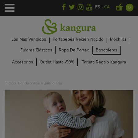
|
ES
CA
0
Los Más Vendidos
Portabebés Recién Nacido
Mochilas
Fulares Elásticos
Ropa De Porteo
Bandoleras
Accesorios
Outlet Hasta -50%
Tarjeta Regalo Kangura
Inicio
>
Tienda online
>
Bandoleras