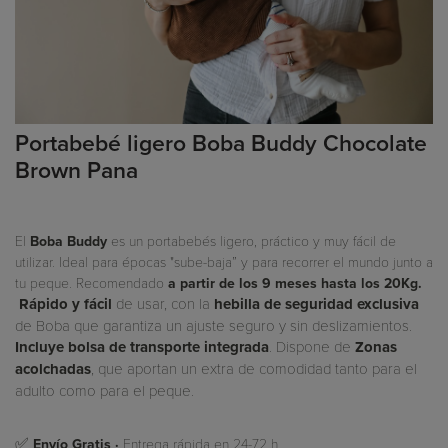
Portabebé ligero Boba Buddy Chocolate
Brown Pana
El
Boba Buddy
es un portabebés ligero, práctico y muy fácil de
”
utilizar. Ideal para épocas "sube-baja
y para recorrer el mundo junto a
tu peque. Recomendado
a partir de los 9 meses hasta los 20Kg.
Rápido y fácil
de usar, con la
hebilla de seguridad exclusiva
de Boba que garantiza un ajuste seguro y sin deslizamientos.
Incluye bolsa de transporte integrada
. Dispone de
Zonas
acolchadas
, que aportan un extra de comodidad tanto para el
adulto como para el peque.
✅
Envío Gratis ·
Entrega rápida en 24-72 h