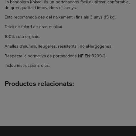
La bandolera Kokadi és un portanadons fàcil d'utilitzar, confortable,
de gran qualitat i innovadors dissenys.
Està recomanada
des del naixement i fins als 3 anys (15 kg).
Teixit de fulard de gran qualitat
.
100% cotó orgànic.
Anelles d'alumini, lleugeres, resistents i no al·lergògenes
.
Respecta la normativa de portanadons NF EN13209-2.
Inclou instruccions d'ús.
Productes relacionats: