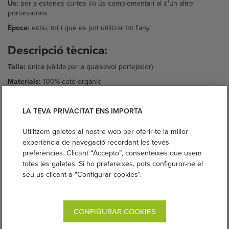
Ús:
per a estones curtes i/o ús complementari al d'un altre
portanadons
Època:
estiu, tot i que es pot utilitzar tot l'any
Descripció tècnica:
Talla:
única (vàlida per a qualsevol portejador)
Materials:
100% cotó orgànic
Mida:
1,75m de llarg
LA TEVA PRIVACITAT ENS IMPORTA
Fabricant:
Kokadi
Netejable:
a màquina
Utilitzem galetes al nostre web per oferir-te la millor
Compleix amb la Normativa Europea de Portanadons
experiència de navegació recordant les teves
preferències. Clicant “Accepto”, consenteixes que usem
totes les galetes. Si ho prefereixes, pots configurar-ne el
Instruccions d'ús:
seu us clicant a "Configurar cookies".
CONFIGURAR COOKIES