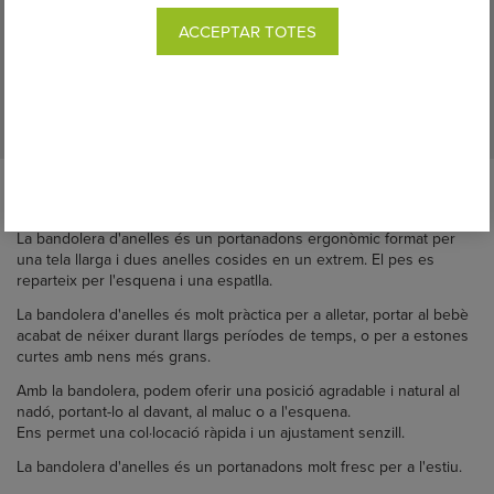
ACCEPTAR TOTES
Descripció completa:
La
bandolera d'anelles és un portanadons ergonòmic format per
una tela llarga i dues anelles cosides en un extrem. El pes es
reparteix per l'esquena i una espatlla.
La bandolera d'anelles és molt pràctica per a alletar
, portar al bebè
acabat de néixer durant llargs períodes de temps, o per a estones
curtes amb nens més grans.
Amb la bandolera, podem oferir una posició agradable i natural al
nadó, portant-lo al davant, al maluc o a l'esquena.
Ens permet una col·locació ràpida i un ajustament senzill.
La bandolera d'anelles és un portanadons molt fresc per a l'estiu.