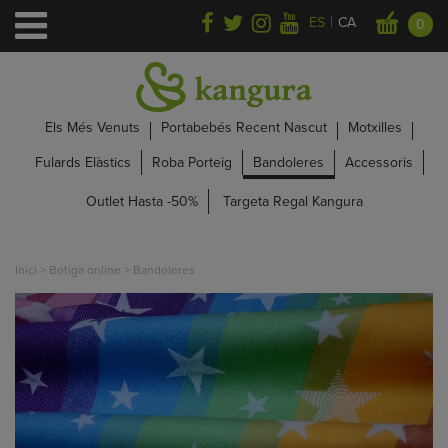
|
ES
CA
0
Els Més Venuts
Portabebés Recent Nascut
Motxilles
Fulards Elàstics
Roba Porteig
Bandoleres
Accessoris
Outlet Hasta -50%
Targeta Regal Kangura
Inici
>
Botiga online
>
Bandoleres