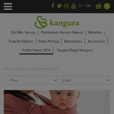
|
ES
CA
0
Els Més Venuts
Portabebés Recent Nascut
Motxilles
Fulards Elàstics
Roba Porteig
Bandoleres
Accessoris
Outlet Hasta -50%
Targeta Regal Kangura
Inici
>
Botiga online
>
Outlet hasta -50%