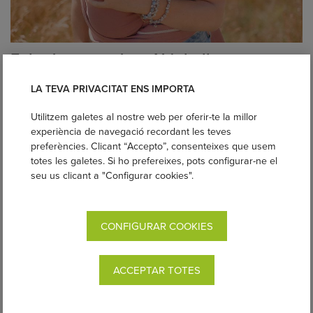
Fulard portanadons Néobulle
Des de 57,00€
LA TEVA PRIVACITAT ENS IMPORTA
Oferta
COMPRAR
Utilitzem galetes al nostre web per oferir-te la millor
experiència de navegació recordant les teves
preferències. Clicant “Accepto”, consenteixes que usem
totes les galetes. Si ho prefereixes, pots configurar-ne el
seu us clicant a "Configurar cookies".
CONFIGURAR COOKIES
ACCEPTAR TOTES