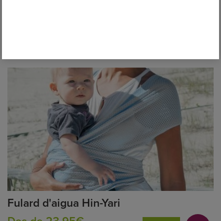
Fular Portanadons Little Frog
Des de 57,00€
Oferta
COMPRAR
Fulard d'aigua Hin-Yari
Des de 23,95€