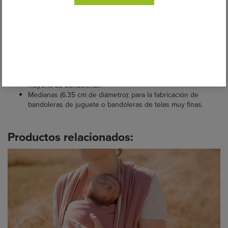
Estas anillas os permitirán utilizar vuestro fular como bandolera y
sin coser, o bien elaborar vuestra propia bandolera de anillas.
Se presentan en unidades y se ofrecen en gran variedad de
colores.
Anillas de aluminio diseñadas especialmente para el porteo, de
gran resistencia y ligereza en dos tamaños:
Grandes (7.62 cm de diámetro): para la fabricación de la
mayoría de bandoleras.
Medianas (6.35 cm de diámetro): para la fabricación de
bandoleras de juguete o bandoleras de telas muy finas.
Productos relacionados: