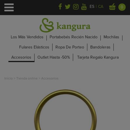
|
ES
CA
0
Los Más Vendidos
Portabebés Recién Nacido
Mochilas
Fulares Elásticos
Ropa De Porteo
Bandoleras
Accesorios
Outlet Hasta -50%
Tarjeta Regalo Kangura
Inicio
>
Tienda online
>
Accesorios