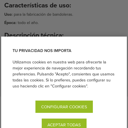
Características de uso:
Uso:
para la fabricación de bandoleras.
Época:
todo el año.
Descripción técnica:
Talla:
mediana y grande (M y L) Sólo disponible M en color plata
TU PRIVACIDAD NOS IMPORTA
Materiales:
aluminio.
Dimensiones:
Mediana: 6.35cm, grande: 7.62cm
Utilizamos cookies en nuestra web para ofrecerte la
mejor experiencia de navegación recordando tus
Fabricante:
SlingRing
preferencias. Pulsando "Acepto", consientes que usamos
Lavable:
a mano o a máquina.
todas las cookies. Si lo prefieres, puedes configurar su
uso haciendo clic en "Configurar cookies".
Instrucciones de uso:
Descripción completa:
CONFIGURAR COOKIES
Las anillas Slingrings de aluminio ligero están especialmente
concebidas para la confección de bandoleras.
ACEPTAR TODAS