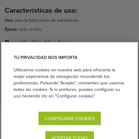
Características de uso:
Uso:
para la fabricación de bandoleras.
Época:
todo el año.
Descripción técnica:
Talla:
mediana y grande (M y L) Sólo disponible M en color plata
TU PRIVACIDAD NOS IMPORTA
Materiales:
aluminio.
Utilizamos cookies en nuestra web para ofrecerte la
Dimensiones:
Mediana: 6.35cm, grande: 7.62cm
mejor experiencia de navegación recordando tus
Fabricante:
SlingRing
preferencias. Pulsando "Acepto", consientes que usamos
Lavable:
a mano o a máquina.
todas las cookies. Si lo prefieres, puedes configurar su
uso haciendo clic en "Configurar cookies".
Instrucciones de uso:
Descripción completa:
CONFIGURAR COOKIES
Las anillas Slingrings de aluminio ligero están especialmente
concebidas para la confección de bandoleras.
ACEPTAR TODAS