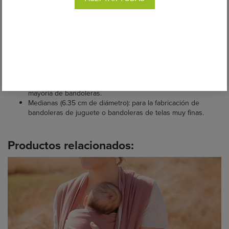
Estas anillas os permitirán utilizar vuestro fular como bandolera y
sin coser, o bien elaborar vuestra propia bandolera de anillas.
Se presentan en unidades y se ofrecen en gran variedad de
colores.
Anillas de aluminio diseñadas especialmente para el porteo, de
gran resistencia y ligereza en dos tamaños:
Grandes (7.62 cm de diámetro): para la fabricación de la
mayoría de bandoleras.
Medianas (6.35 cm de diámetro): para la fabricación de
bandoleras de juguete o bandoleras de telas muy finas.
Productos relacionados: