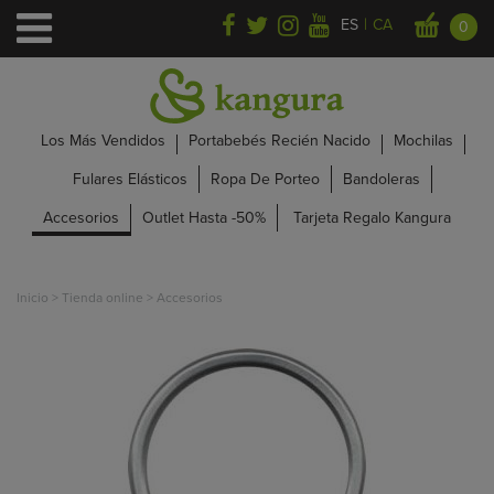
|
ES
CA
0
Los Más Vendidos
Portabebés Recién Nacido
Mochilas
Fulares Elásticos
Ropa De Porteo
Bandoleras
Accesorios
Outlet Hasta -50%
Tarjeta Regalo Kangura
Inicio
>
Tienda online
>
Accesorios