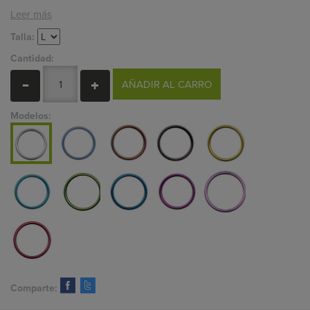
Leer más
Talla:
Cantidad:
AÑADIR AL CARRO
Modelos:
Comparte: