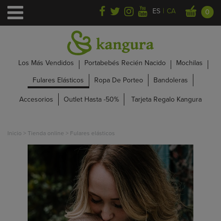
|
ES
CA
0
Los Más Vendidos
Portabebés Recién Nacido
Mochilas
Fulares Elásticos
Ropa De Porteo
Bandoleras
Accesorios
Outlet Hasta -50%
Tarjeta Regalo Kangura
Inicio
>
Tienda online
>
Fulares elásticos