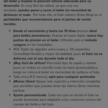
del bebé y respeta la posición natural adecuada para su
desarrollo.
Es muy fácil de utilizar, ya que una vez
anudado,
puedes poner y sacar al bebé sin necesidad de
deshacer el nudo
. Por todo ello, el fular elástico Boba Wrap es el
portabebés que recomendamos para el porteo de recién
nacidos.
Desde el nacimiento y hasta los 10 kilos
(incluso
ideal
para bebés prematuros
). Gracias al suave tejido,
nunca hay
puntos de presión en el bebé
. Utilizado para el
método
canguro
en los hospitales.
95% Tejido de algodón extra suave y 5% espándex.
Comodidad flexible y mayor durabilidad, pues
el fular no se
deforma con el uso durante todo el día.
¡Muy fácil de utilizar!
Para todo tipo de papás y mamás
pues se realiza un sencillo nudo de base (preanudado) y
luego se coloca al bebé sin necesidad de quitarse el fular.
Talla única (5.5 metros),
apto para cualquier porteador
.
¡Manos libres!
Apoyo real, sujeción y retención completas
que permiten que puedas tener las manos libres mientras
porteas.
Ajuste personalizado
. Cada vez que se anuda el fular se
puede acomodar para adaptarlo a los contornos únicos del
cuerpo del bebé y del tuyo.