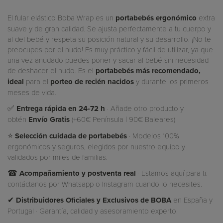
El fular elástico Boba Wrap es un
portabebés
ergonómico
extra
suave y de gran calidad. Se ajusta perfectamente a tu cuerpo y
al del bebé y respeta su posición natural y su desarrollo. ¡No te
preocupes por el nudo! Es muy práctico y fácil de utilizar, ya que
una vez anudado puedes poner y sacar al bebé sin necesidad
de deshacer el nudo. Es el
portabebés
más
recomendado,
ideal
para el
porteo de recién nacidos
y durante los primeros
meses de vida.
✅
Entrega rápida en 24-72 h
· Añade otro producto y
obtén
Envío Gratis
(+60€ Península | 90€ Baleares)
⭐
Selección cuidada de portabebés
· Modelos 100%
ergonómicos y seguros, elegidos por nuestro equipo y
validados por miles de familias.
☎
Acompañamiento y postventa real
· Estamos aquí para ti:
contáctanos por Whatsapp o Instagram cuando lo necesites.
✔
Distribuidores Oficiales y Exclusivos de BOBA
en España y
Portugal · Garantía, calidad y asesoramiento experto.