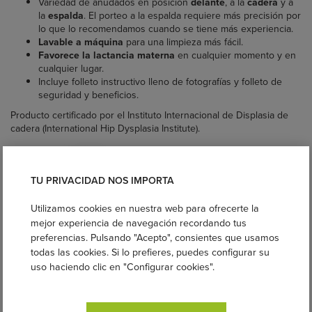
Variedad de anudados en posición
delante
, a la
cadera
y a
la
espalda
. El porteo a la espalda requiere más precisión por
lo que lo recomendamos cuando se tiene más experiencia.
Lavable a máquina
para una limpieza más fácil.
Favorece la lactancia materna
en cualquier momento y en
cualquier lugar.
Incluye folleto instructivo lleno de fotografías y folleto de
seguridad y beneficios.
Producto certificado por el Instituto Internacional de Displasia de
cadera (International Hip Dysplasia Institute).
TU PRIVACIDAD NOS IMPORTA
Utilizamos cookies en nuestra web para ofrecerte la
mejor experiencia de navegación recordando tus
preferencias. Pulsando "Acepto", consientes que usamos
todas las cookies. Si lo prefieres, puedes configurar su
uso haciendo clic en "Configurar cookies".