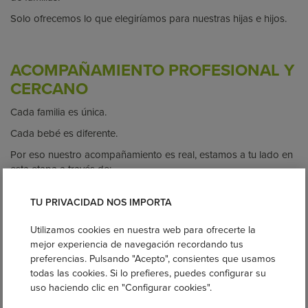
Solo ofrecemos lo que elegiríamos para nuestras hijas e hijos.
ACOMPAÑAMIENTO PROFESIONAL Y
CERCANO
Cada familia es única.
Cada bebé es diferente.
Por eso nuestro acompañamiento es real, estamos a tu lado en
esta etapa a través de:
- Una
Guía para elegir tu portabebé ideal
.
TU PRIVACIDAD NOS IMPORTA
- Asesoramientos individuales.
Utilizamos cookies en nuestra web para ofrecerte la
- Talleres presenciales y online.
mejor experiencia de navegación recordando tus
- Atención directa en tienda.
preferencias. Pulsando "Acepto", consientes que usamos
todas las cookies. Si lo prefieres, puedes configurar su
- Acompañamiento continuo por WhatsApp, Instagram y email.
uso haciendo clic en "Configurar cookies".
- Recursos gratuitos: blog, vídeos, artículos y comunidad.